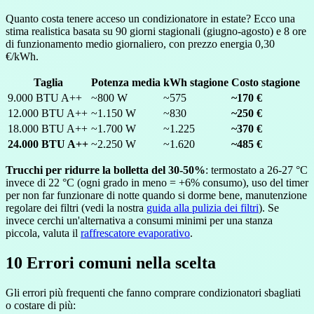
Quanto costa tenere acceso un condizionatore in estate? Ecco una
stima realistica basata su 90 giorni stagionali (giugno-agosto) e 8 ore
di funzionamento medio giornaliero, con prezzo energia 0,30
€/kWh.
Taglia
Potenza media
kWh stagione
Costo stagione
9.000 BTU A++
~800 W
~575
~170 €
12.000 BTU A++
~1.150 W
~830
~250 €
18.000 BTU A++
~1.700 W
~1.225
~370 €
24.000 BTU A++
~2.250 W
~1.620
~485 €
Trucchi per ridurre la bolletta del 30-50%
: termostato a 26-27 °C
invece di 22 °C (ogni grado in meno = +6% consumo), uso del timer
per non far funzionare di notte quando si dorme bene, manutenzione
regolare dei filtri (vedi la nostra
guida alla pulizia dei filtri
). Se
invece cerchi un'alternativa a consumi minimi per una stanza
piccola, valuta il
raffrescatore evaporativo
.
10
Errori comuni nella scelta
Gli errori più frequenti che fanno comprare condizionatori sbagliati
o costare di più: