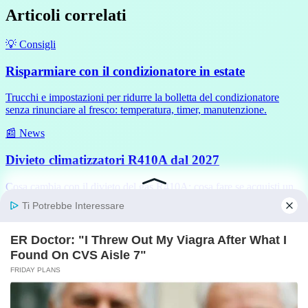
Articoli correlati
💡 Consigli
Risparmiare con il condizionatore in estate
Trucchi e impostazioni per ridurre la bolletta del condizionatore
senza rinunciare al fresco: temperatura, timer, manutenzione.
📰 News
Divieto climatizzatori R410A dal 2027
Cosa cambia con il divieto del gas R410A: cosa fare se acquisti un
condizionatore nel 2026, alternative R32 e R290.
Quanto consumano i tuoi
elettrodomestici?
Scopri i consumi reali della tua casa con il calcolatore gratuito.