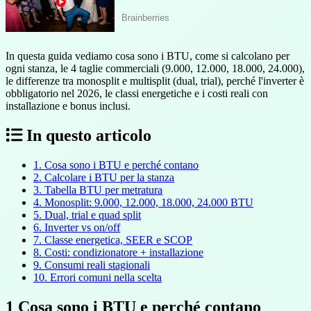
In questa guida vediamo cosa sono i BTU, come si calcolano per
ogni stanza, le 4 taglie commerciali (9.000, 12.000, 18.000, 24.000),
le differenze tra monosplit e multisplit (dual, trial), perché l'inverter è
obbligatorio nel 2026, le classi energetiche e i costi reali con
installazione e bonus inclusi.
In questo articolo
1. Cosa sono i BTU e perché contano
2. Calcolare i BTU per la stanza
3. Tabella BTU per metratura
4. Monosplit: 9.000, 12.000, 18.000, 24.000 BTU
5. Dual, trial e quad split
6. Inverter vs on/off
7. Classe energetica, SEER e SCOP
8. Costi: condizionatore + installazione
9. Consumi reali stagionali
10. Errori comuni nella scelta
1
Cosa sono i BTU e perché contano