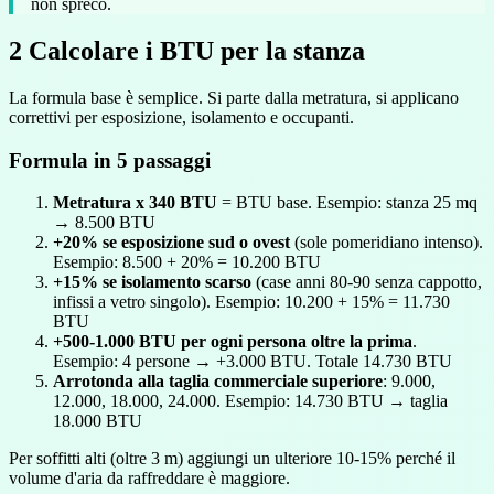
non spreco.
2
Calcolare i BTU per la stanza
La formula base è semplice. Si parte dalla metratura, si applicano
correttivi per esposizione, isolamento e occupanti.
Formula in 5 passaggi
Metratura x 340 BTU
= BTU base. Esempio: stanza 25 mq
→ 8.500 BTU
+20% se esposizione sud o ovest
(sole pomeridiano intenso).
Esempio: 8.500 + 20% = 10.200 BTU
+15% se isolamento scarso
(case anni 80-90 senza cappotto,
infissi a vetro singolo). Esempio: 10.200 + 15% = 11.730
BTU
+500-1.000 BTU per ogni persona oltre la prima
.
Esempio: 4 persone → +3.000 BTU. Totale 14.730 BTU
Arrotonda alla taglia commerciale superiore
: 9.000,
12.000, 18.000, 24.000. Esempio: 14.730 BTU → taglia
18.000 BTU
Per soffitti alti (oltre 3 m) aggiungi un ulteriore 10-15% perché il
volume d'aria da raffreddare è maggiore.