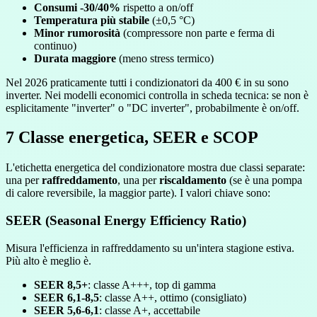
Consumi -30/40%
rispetto a on/off
Temperatura più stabile
(±0,5 °C)
Minor rumorosità
(compressore non parte e ferma di
continuo)
Durata maggiore
(meno stress termico)
Nel 2026 praticamente tutti i condizionatori da 400 € in su sono
inverter. Nei modelli economici controlla in scheda tecnica: se non è
esplicitamente "inverter" o "DC inverter", probabilmente è on/off.
7
Classe energetica, SEER e SCOP
L'etichetta energetica del condizionatore mostra due classi separate:
una per
raffreddamento
, una per
riscaldamento
(se è una pompa
di calore reversibile, la maggior parte). I valori chiave sono:
SEER (Seasonal Energy Efficiency Ratio)
Misura l'efficienza in raffreddamento su un'intera stagione estiva.
Più alto è meglio è.
SEER 8,5+
: classe A+++, top di gamma
SEER 6,1-8,5
: classe A++, ottimo (consigliato)
SEER 5,6-6,1
: classe A+, accettabile