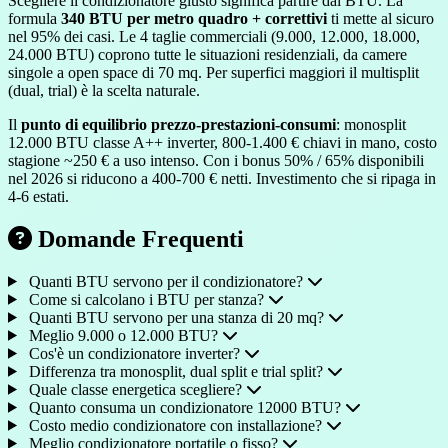
Scegliere il condizionatore giusto significa partire dai BTU. La
formula
340 BTU per metro quadro + correttivi
ti mette al sicuro
nel 95% dei casi. Le 4 taglie commerciali (9.000, 12.000, 18.000,
24.000 BTU) coprono tutte le situazioni residenziali, da camere
singole a open space di 70 mq. Per superfici maggiori il multisplit
(dual, trial) è la scelta naturale.
Il
punto di equilibrio prezzo-prestazioni-consumi
: monosplit
12.000 BTU classe A++ inverter, 800-1.400 € chiavi in mano, costo
stagione ~250 € a uso intenso. Con i bonus 50% / 65% disponibili
nel 2026 si riducono a 400-700 € netti. Investimento che si ripaga in
4-6 estati.
Domande Frequenti
Quanti BTU servono per il condizionatore?
Come si calcolano i BTU per stanza?
Quanti BTU servono per una stanza di 20 mq?
Meglio 9.000 o 12.000 BTU?
Cos'è un condizionatore inverter?
Differenza tra monosplit, dual split e trial split?
Quale classe energetica scegliere?
Quanto consuma un condizionatore 12000 BTU?
Costo medio condizionatore con installazione?
Meglio condizionatore portatile o fisso?