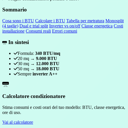
Sommario
Cosa sono i BTU
Calcolare i BTU
Tabella per metratura
Monosplit
(4 taglie)
Dual e trial split
Inverter vs on/off
Classe energetica
Costi
installazione
Consumi reali
Errori comuni
In sintesi
Formula:
340 BTU/mq
20 mq →
9.000 BTU
30 mq →
12.000 BTU
50 mq →
18.000 BTU
Sempre
inverter A++
Calcolatore condizionatore
Stima consumi e costi orari del tuo modello: BTU, classe energetica,
ore di uso.
Vai al calcolatore