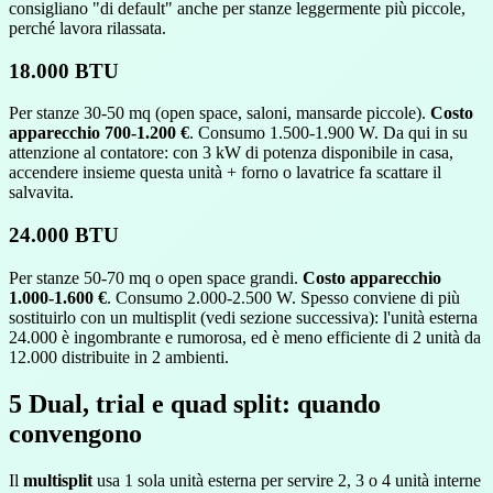
consigliano "di default" anche per stanze leggermente più piccole,
perché lavora rilassata.
18.000 BTU
Per stanze 30-50 mq (open space, saloni, mansarde piccole).
Costo
apparecchio 700-1.200 €
. Consumo 1.500-1.900 W. Da qui in su
attenzione al contatore: con 3 kW di potenza disponibile in casa,
accendere insieme questa unità + forno o lavatrice fa scattare il
salvavita.
24.000 BTU
Per stanze 50-70 mq o open space grandi.
Costo apparecchio
1.000-1.600 €
. Consumo 2.000-2.500 W. Spesso conviene di più
sostituirlo con un multisplit (vedi sezione successiva): l'unità esterna
24.000 è ingombrante e rumorosa, ed è meno efficiente di 2 unità da
12.000 distribuite in 2 ambienti.
5
Dual, trial e quad split: quando
convengono
Il
multisplit
usa 1 sola unità esterna per servire 2, 3 o 4 unità interne