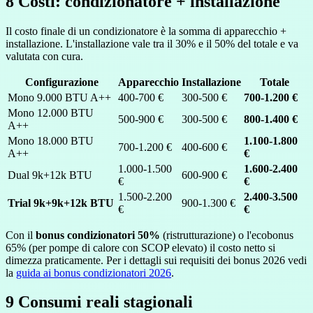
8
Costi: condizionatore + installazione
Il costo finale di un condizionatore è la somma di apparecchio +
installazione. L'installazione vale tra il 30% e il 50% del totale e va
valutata con cura.
Configurazione
Apparecchio
Installazione
Totale
Mono 9.000 BTU A++
400-700 €
300-500 €
700-1.200 €
Mono 12.000 BTU
500-900 €
300-500 €
800-1.400 €
A++
Mono 18.000 BTU
1.100-1.800
700-1.200 €
400-600 €
A++
€
1.000-1.500
1.600-2.400
Dual 9k+12k BTU
600-900 €
€
€
1.500-2.200
2.400-3.500
Trial 9k+9k+12k BTU
900-1.300 €
€
€
Con il
bonus condizionatori 50%
(ristrutturazione) o l'ecobonus
65% (per pompe di calore con SCOP elevato) il costo netto si
dimezza praticamente. Per i dettagli sui requisiti dei bonus 2026 vedi
la
guida ai bonus condizionatori 2026
.
9
Consumi reali stagionali