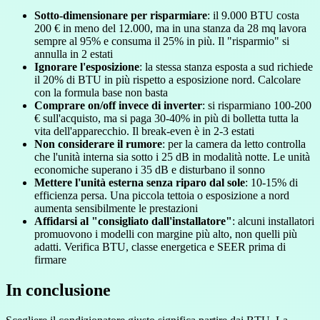
Sotto-dimensionare per risparmiare
: il 9.000 BTU costa
200 € in meno del 12.000, ma in una stanza da 28 mq lavora
sempre al 95% e consuma il 25% in più. Il "risparmio" si
annulla in 2 estati
Ignorare l'esposizione
: la stessa stanza esposta a sud richiede
il 20% di BTU in più rispetto a esposizione nord. Calcolare
con la formula base non basta
Comprare on/off invece di inverter
: si risparmiano 100-200
€ sull'acquisto, ma si paga 30-40% in più di bolletta tutta la
vita dell'apparecchio. Il break-even è in 2-3 estati
Non considerare il rumore
: per la camera da letto controlla
che l'unità interna sia sotto i 25 dB in modalità notte. Le unità
economiche superano i 35 dB e disturbano il sonno
Mettere l'unità esterna senza riparo dal sole
: 10-15% di
efficienza persa. Una piccola tettoia o esposizione a nord
aumenta sensibilmente le prestazioni
Affidarsi al "consigliato dall'installatore"
: alcuni installatori
promuovono i modelli con margine più alto, non quelli più
adatti. Verifica BTU, classe energetica e SEER prima di
firmare
In conclusione