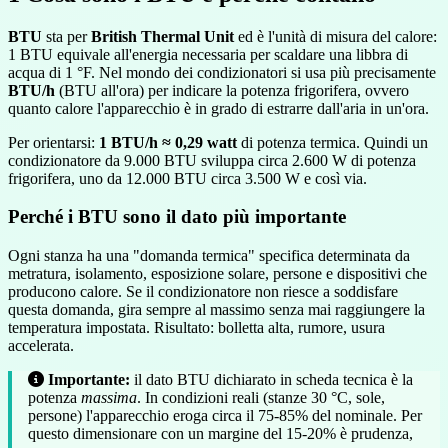
BTU
sta per
British Thermal Unit
ed è l'unità di misura del calore:
1 BTU equivale all'energia necessaria per scaldare una libbra di
acqua di 1 °F. Nel mondo dei condizionatori si usa più precisamente
BTU/h
(BTU all'ora) per indicare la potenza frigorifera, ovvero
quanto calore l'apparecchio è in grado di estrarre dall'aria in un'ora.
Per orientarsi:
1 BTU/h ≈ 0,29 watt
di potenza termica. Quindi un
condizionatore da 9.000 BTU sviluppa circa 2.600 W di potenza
frigorifera, uno da 12.000 BTU circa 3.500 W e così via.
Perché i BTU sono il dato più importante
Ogni stanza ha una "domanda termica" specifica determinata da
metratura, isolamento, esposizione solare, persone e dispositivi che
producono calore. Se il condizionatore non riesce a soddisfare
questa domanda, gira sempre al massimo senza mai raggiungere la
temperatura impostata. Risultato: bolletta alta, rumore, usura
accelerata.
Importante:
il dato BTU dichiarato in scheda tecnica è la
potenza
massima
. In condizioni reali (stanze 30 °C, sole,
persone) l'apparecchio eroga circa il 75-85% del nominale. Per
questo dimensionare con un margine del 15-20% è prudenza,