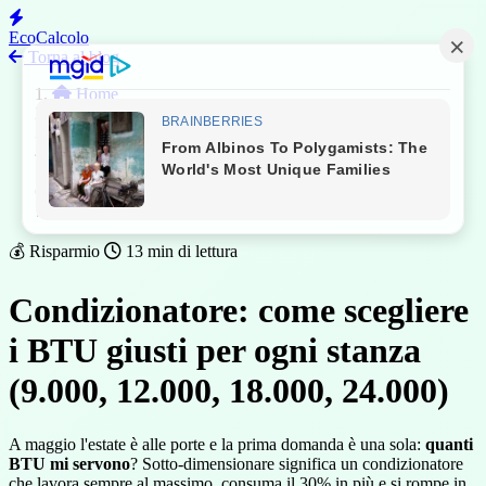
EcoCalcolo
Torna al blog
Home
Blog
Risparmio
Condizionatore BTU stanza
💰 Risparmio
13 min di lettura
Condizionatore: come scegliere
i BTU giusti per ogni stanza
(9.000, 12.000, 18.000, 24.000)
A maggio l'estate è alle porte e la prima domanda è una sola:
quanti
BTU mi servono
? Sotto-dimensionare significa un condizionatore
che lavora sempre al massimo, consuma il 30% in più e si rompe in