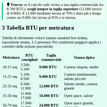
Trucco:
se il calcolo cade vicino a una taglia commerciale (es.
8.700 BTU),
scegli sempre la taglia superiore
(12.000 invece
di 9.000). Il 12.000 modulato lavora al 70% e dura più a lungo,
contro un 9.000 che lavora al 95% e si stressa.
3
Tabella BTU per metratura
Tabella di riferimento veloce (stanza standard ben isolata,
esposizione neutra, 1-2 persone). Per condizioni peggiori applica i
correttivi della sezione precedente.
BTU
Taglia
Metratura
Stanza tipica
consigliati
commerciale
3.500-
10-15 mq
9.000 BTU
Camera singola, studio
5.100
5.100-
Camera matrimoniale,
15-25 mq
9.000 BTU
8.500
salotto piccolo
8.500-
Salotto medio, camera
25-35 mq
12.000 BTU
11.900
grande
11.900-
35-50 mq
18.000 BTU
Open space, salone
17.000
17.000-
Open space grande,
50-70 mq
24.000 BTU