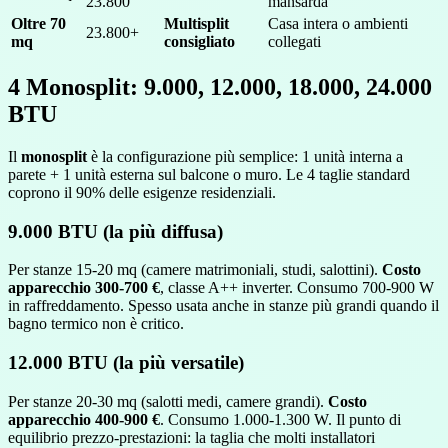
23.800
mansarda
Oltre 70
Multisplit
Casa intera o ambienti
23.800+
mq
consigliato
collegati
4
Monosplit: 9.000, 12.000, 18.000, 24.000
BTU
Il
monosplit
è la configurazione più semplice: 1 unità interna a
parete + 1 unità esterna sul balcone o muro. Le 4 taglie standard
coprono il 90% delle esigenze residenziali.
9.000 BTU (la più diffusa)
Per stanze 15-20 mq (camere matrimoniali, studi, salottini).
Costo
apparecchio 300-700 €
, classe A++ inverter. Consumo 700-900 W
in raffreddamento. Spesso usata anche in stanze più grandi quando il
bagno termico non è critico.
12.000 BTU (la più versatile)
Per stanze 20-30 mq (salotti medi, camere grandi).
Costo
apparecchio 400-900 €
. Consumo 1.000-1.300 W. Il punto di
equilibrio prezzo-prestazioni: la taglia che molti installatori